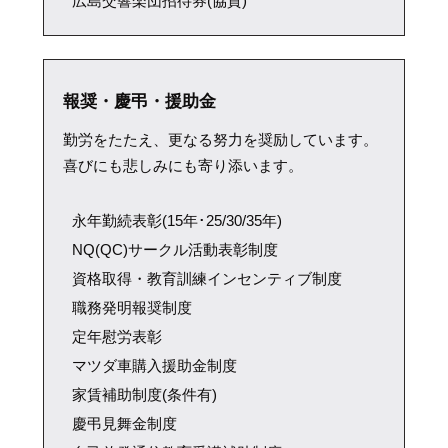
広島交響楽団招待券(協賛)
報奨・慶弔・援助金
勤労をたたえ、更なる努力を奨励しています。
喜びにも悲しみにも寄り添います。
永年勤続表彰(15年･25/30/35年)
NQ(QC)サークル活動表彰制度
資格取得・教育訓練インセンティブ制度
職務発明報奨制度
定年慰労表彰
マツダ車購入援助金制度
家賃補助制度(条件有)
慶弔見舞金制度