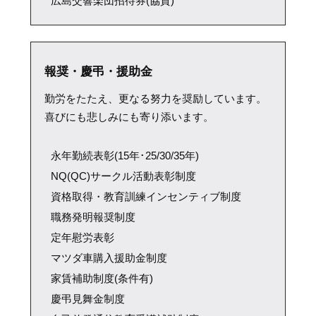
広島交響楽団招待券(協賛)
報奨・慶弔・援助金
勤労をたたえ、更なる努力を奨励しています。
喜びにも悲しみにも寄り添います。
永年勤続表彰(15年･25/30/35年)
NQ(QC)サークル活動表彰制度
資格取得・教育訓練インセンティブ制度
職務発明報奨制度
定年慰労表彰
マツダ車購入援助金制度
家賃補助制度(条件有)
慶弔見舞金制度